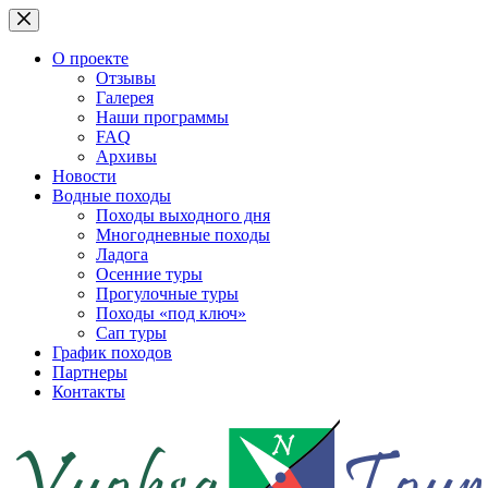
Перейти
к
сути
О проекте
Отзывы
Галерея
Наши программы
FAQ
Архивы
Новости
Водные походы
Походы выходного дня
Многодневные походы
Ладога
Осенние туры
Прогулочные туры
Походы «под ключ»
Сап туры
График походов
Партнеры
Контакты