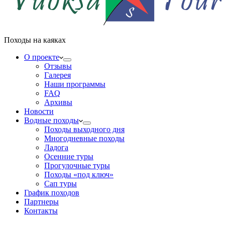
Походы на каяках
О проекте
Отзывы
Галерея
Наши программы
FAQ
Архивы
Новости
Водные походы
Походы выходного дня
Многодневные походы
Ладога
Осенние туры
Прогулочные туры
Походы «под ключ»
Сап туры
График походов
Партнеры
Контакты