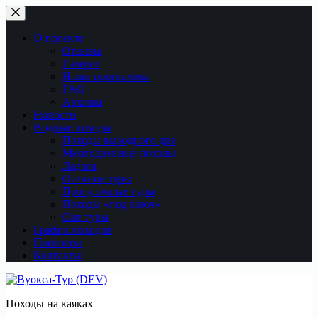
Перейти
к
сути
О проекте
Отзывы
Галерея
Наши программы
FAQ
Архивы
Новости
Водные походы
Походы выходного дня
Многодневные походы
Ладога
Осенние туры
Прогулочные туры
Походы «под ключ»
Сап туры
График походов
Партнеры
Контакты
Походы на каяках