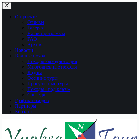
Перейти
к
сути
О проекте
Отзывы
Галерея
Наши программы
FAQ
Архивы
Новости
Водные походы
Походы выходного дня
Многодневные походы
Ладога
Осенние туры
Прогулочные туры
Походы «под ключ»
Сап туры
График походов
Партнеры
Контакты