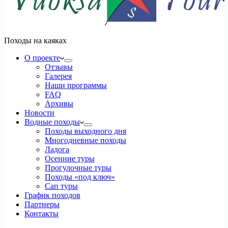
Походы на каяках
О проекте
Отзывы
Галерея
Наши программы
FAQ
Архивы
Новости
Водные походы
Походы выходного дня
Многодневные походы
Ладога
Осенние туры
Прогулочные туры
Походы «под ключ»
Сап туры
График походов
Партнеры
Контакты