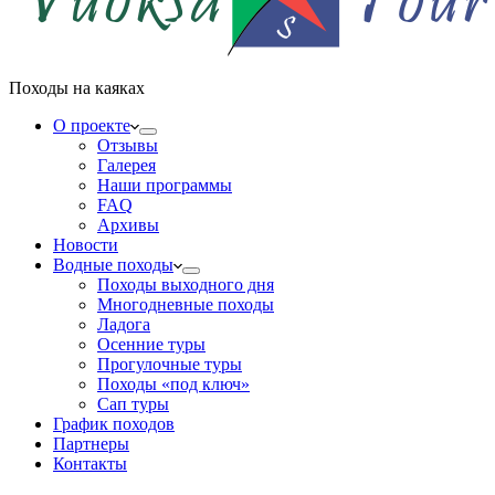
Походы на каяках
О проекте
Отзывы
Галерея
Наши программы
FAQ
Архивы
Новости
Водные походы
Походы выходного дня
Многодневные походы
Ладога
Осенние туры
Прогулочные туры
Походы «под ключ»
Сап туры
График походов
Партнеры
Контакты