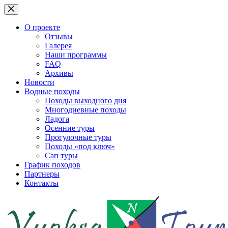
Перейти
к
сути
О проекте
Отзывы
Галерея
Наши программы
FAQ
Архивы
Новости
Водные походы
Походы выходного дня
Многодневные походы
Ладога
Осенние туры
Прогулочные туры
Походы «под ключ»
Сап туры
График походов
Партнеры
Контакты