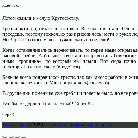
25.08.2015
Летом ездили в малую Кругосветку.
Гребли активно, никто не отставал. Все было в темпе. Очень
проедешь, поэтому несколько раз приходилось нести в руках 
Но 3 для оказалось мало…нужно ехать на неделю!
Когда останавливались переночевать, то перед нами открыва
часовой гребли. А больше всего мне понравились Тиверские
ними «тропинка», по который мы плыли. Вот сюда точно 
просторы Балахновского (вроде) озера.
Больше всего понравилось грести, так как много работы в жиз
коврике возле костра. Мне понравилось(советую)).
В другие дни поменьше уже гребли и полегче было, но все ровн
Все было здорово. Гид классный! Спасибо
Сергей
Вуокса-Тур
© 2026.
Политика конфиденциальности