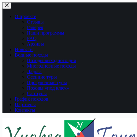
Перейти
к
сути
О проекте
Отзывы
Галерея
Наши программы
FAQ
Архивы
Новости
Водные походы
Походы выходного дня
Многодневные походы
Ладога
Осенние туры
Прогулочные туры
Походы «под ключ»
Сап туры
График походов
Партнеры
Контакты