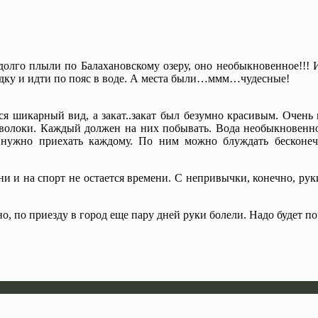
 долго плыли по Балахановскому озеру, оно необыкновенное!!!
лодку и идти по пояс в воде. А места были…ммм…чудесные!
лся шикарный вид, а закат..закат был безумно красивым. Очен
 волоки. Каждый должен на них побывать. Вода необыкновенн
нужно приехать каждому. По ним можно блуждать бесконе
ни и на спорт не остается времени. С непривычки, конечно, рук
о, по приезду в город еще пару дней руки болели. Надо будет по