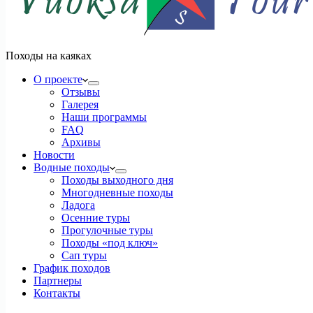
Походы на каяках
О проекте
Отзывы
Галерея
Наши программы
FAQ
Архивы
Новости
Водные походы
Походы выходного дня
Многодневные походы
Ладога
Осенние туры
Прогулочные туры
Походы «под ключ»
Сап туры
График походов
Партнеры
Контакты