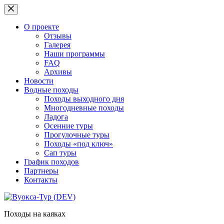
Перейти
к
сути
О проекте
Отзывы
Галерея
Наши программы
FAQ
Архивы
Новости
Водные походы
Походы выходного дня
Многодневные походы
Ладога
Осенние туры
Прогулочные туры
Походы «под ключ»
Сап туры
График походов
Партнеры
Контакты
Походы на каяках