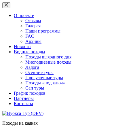
Перейти
к
сути
О проекте
Отзывы
Галерея
Наши программы
FAQ
Архивы
Новости
Водные походы
Походы выходного дня
Многодневные походы
Ладога
Осенние туры
Прогулочные туры
Походы «под ключ»
Сап туры
График походов
Партнеры
Контакты
Походы на каяках