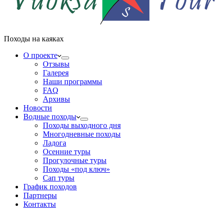
Походы на каяках
О проекте
Отзывы
Галерея
Наши программы
FAQ
Архивы
Новости
Водные походы
Походы выходного дня
Многодневные походы
Ладога
Осенние туры
Прогулочные туры
Походы «под ключ»
Сап туры
График походов
Партнеры
Контакты