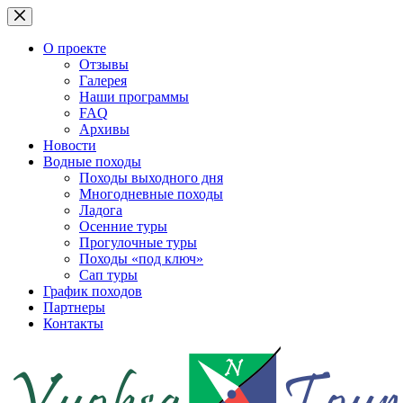
Перейти
к
сути
О проекте
Отзывы
Галерея
Наши программы
FAQ
Архивы
Новости
Водные походы
Походы выходного дня
Многодневные походы
Ладога
Осенние туры
Прогулочные туры
Походы «под ключ»
Сап туры
График походов
Партнеры
Контакты