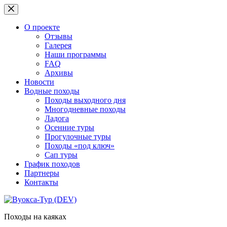
Перейти
к
сути
О проекте
Отзывы
Галерея
Наши программы
FAQ
Архивы
Новости
Водные походы
Походы выходного дня
Многодневные походы
Ладога
Осенние туры
Прогулочные туры
Походы «под ключ»
Сап туры
График походов
Партнеры
Контакты
Походы на каяках