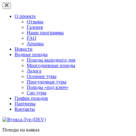
Перейти
к
сути
О проекте
Отзывы
Галерея
Наши программы
FAQ
Архивы
Новости
Водные походы
Походы выходного дня
Многодневные походы
Ладога
Осенние туры
Прогулочные туры
Походы «под ключ»
Сап туры
График походов
Партнеры
Контакты
Походы на каяках