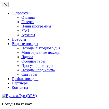
Перейти
к
сути
О проекте
Отзывы
Галерея
Наши программы
FAQ
Архивы
Новости
Водные походы
Походы выходного дня
Многодневные походы
Ладога
Осенние туры
Прогулочные туры
Походы «под ключ»
Сап туры
График походов
Партнеры
Контакты
Походы на каяках