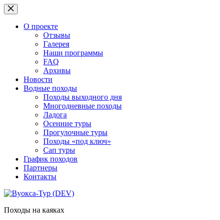
Перейти
к
сути
О проекте
Отзывы
Галерея
Наши программы
FAQ
Архивы
Новости
Водные походы
Походы выходного дня
Многодневные походы
Ладога
Осенние туры
Прогулочные туры
Походы «под ключ»
Сап туры
График походов
Партнеры
Контакты
Походы на каяках