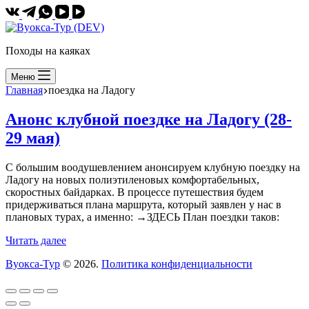
Походы на каяках
Меню
Главная
поездка на Ладогу
Анонс клубной поездке на Ладогу (28-
29 мая)
С большим воодушевлением анонсируем клубную поездку на
Ладогу на новых полиэтиленовых комфортабельных,
скоростных байдарках. В процессе путешествия будем
придерживаться плана маршрута, который заявлен у нас в
плановых турах, а именно: →ЗДЕСЬ План поездки таков:
Анонс
Читать далее
клубной
Вуокса-Тур
© 2026.
Политика конфиденциальности
поездке
на
Ладогу
(28-