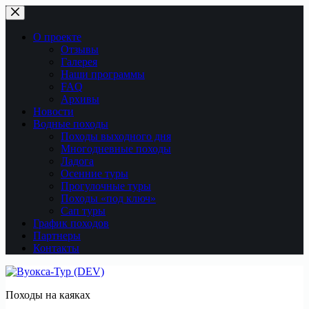
Перейти
к
сути
О проекте
Отзывы
Галерея
Наши программы
FAQ
Архивы
Новости
Водные походы
Походы выходного дня
Многодневные походы
Ладога
Осенние туры
Прогулочные туры
Походы «под ключ»
Сап туры
График походов
Партнеры
Контакты
Походы на каяках