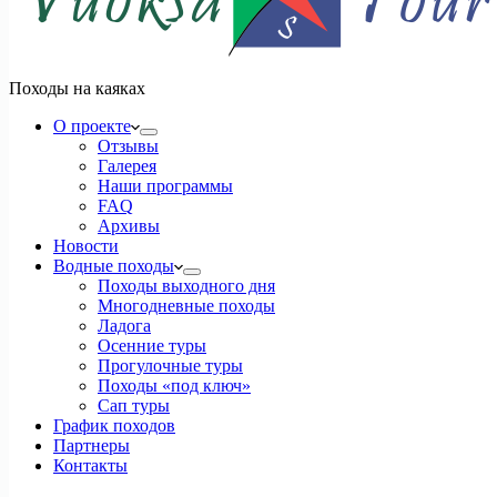
Походы на каяках
О проекте
Отзывы
Галерея
Наши программы
FAQ
Архивы
Новости
Водные походы
Походы выходного дня
Многодневные походы
Ладога
Осенние туры
Прогулочные туры
Походы «под ключ»
Сап туры
График походов
Партнеры
Контакты