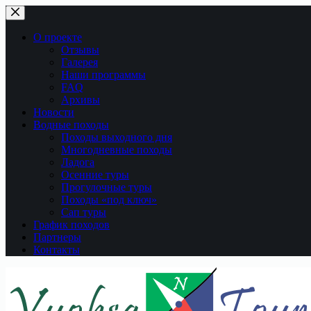
Перейти
к
сути
О проекте
Отзывы
Галерея
Наши программы
FAQ
Архивы
Новости
Водные походы
Походы выходного дня
Многодневные походы
Ладога
Осенние туры
Прогулочные туры
Походы «под ключ»
Сап туры
График походов
Партнеры
Контакты