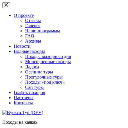
Перейти
к
сути
О проекте
Отзывы
Галерея
Наши программы
FAQ
Архивы
Новости
Водные походы
Походы выходного дня
Многодневные походы
Ладога
Осенние туры
Прогулочные туры
Походы «под ключ»
Сап туры
График походов
Партнеры
Контакты
Походы на каяках