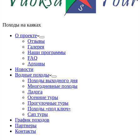
Походы на каяках
О проекте
Отзывы
Галерея
Наши программы
FAQ
Архивы
Новости
Водные походы
Походы выходного дня
Многодневные походы
Ладога
Осенние туры
Прогулочные туры
Походы «под ключ»
Сап туры
График походов
Партнеры
Контакты