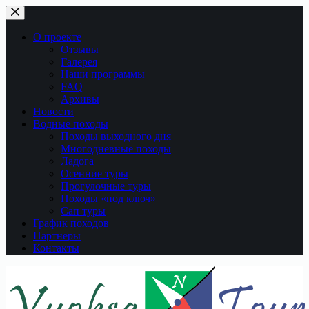
Перейти
к
сути
О проекте
Отзывы
Галерея
Наши программы
FAQ
Архивы
Новости
Водные походы
Походы выходного дня
Многодневные походы
Ладога
Осенние туры
Прогулочные туры
Походы «под ключ»
Сап туры
График походов
Партнеры
Контакты