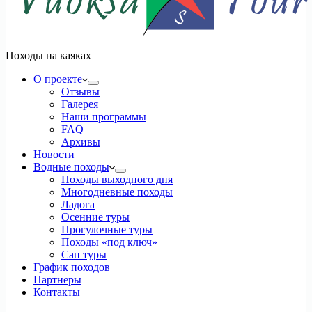
Походы на каяках
О проекте
Отзывы
Галерея
Наши программы
FAQ
Архивы
Новости
Водные походы
Походы выходного дня
Многодневные походы
Ладога
Осенние туры
Прогулочные туры
Походы «под ключ»
Сап туры
График походов
Партнеры
Контакты