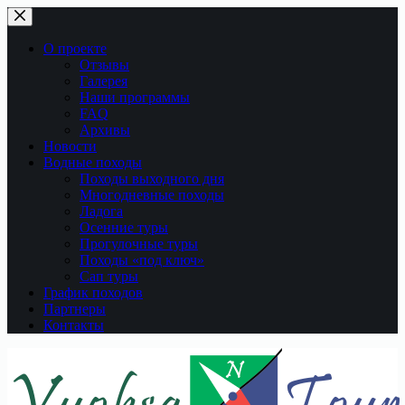
Перейти
к
сути
О проекте
Отзывы
Галерея
Наши программы
FAQ
Архивы
Новости
Водные походы
Походы выходного дня
Многодневные походы
Ладога
Осенние туры
Прогулочные туры
Походы «под ключ»
Сап туры
График походов
Партнеры
Контакты