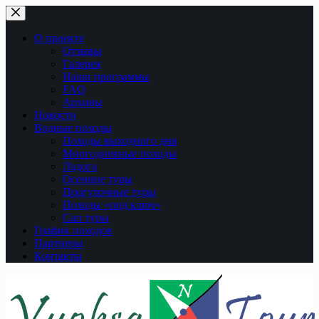
Перейти
к
сути
О проекте
Отзывы
Галерея
Наши программы
FAQ
Архивы
Новости
Водные походы
Походы выходного дня
Многодневные походы
Ладога
Осенние туры
Прогулочные туры
Походы «под ключ»
Сап туры
График походов
Партнеры
Контакты