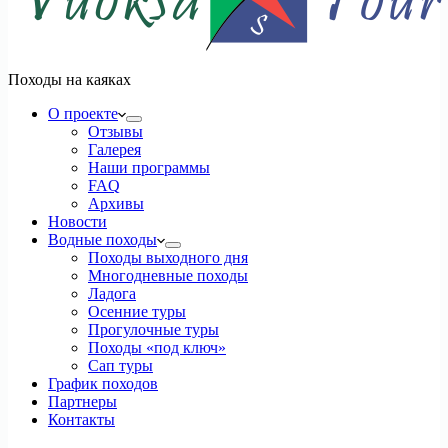
Походы на каяках
О проекте
Отзывы
Галерея
Наши программы
FAQ
Архивы
Новости
Водные походы
Походы выходного дня
Многодневные походы
Ладога
Осенние туры
Прогулочные туры
Походы «под ключ»
Сап туры
График походов
Партнеры
Контакты