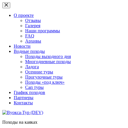
Перейти
к
сути
О проекте
Отзывы
Галерея
Наши программы
FAQ
Архивы
Новости
Водные походы
Походы выходного дня
Многодневные походы
Ладога
Осенние туры
Прогулочные туры
Походы «под ключ»
Сап туры
График походов
Партнеры
Контакты
Походы на каяках