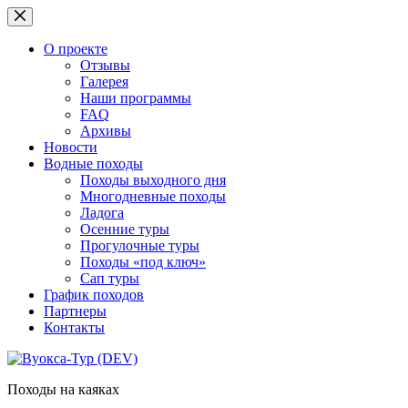
Перейти
к
сути
О проекте
Отзывы
Галерея
Наши программы
FAQ
Архивы
Новости
Водные походы
Походы выходного дня
Многодневные походы
Ладога
Осенние туры
Прогулочные туры
Походы «под ключ»
Сап туры
График походов
Партнеры
Контакты
Походы на каяках