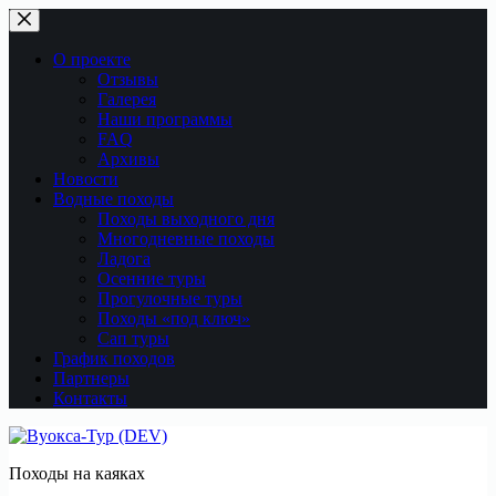
Перейти
к
сути
О проекте
Отзывы
Галерея
Наши программы
FAQ
Архивы
Новости
Водные походы
Походы выходного дня
Многодневные походы
Ладога
Осенние туры
Прогулочные туры
Походы «под ключ»
Сап туры
График походов
Партнеры
Контакты
Походы на каяках