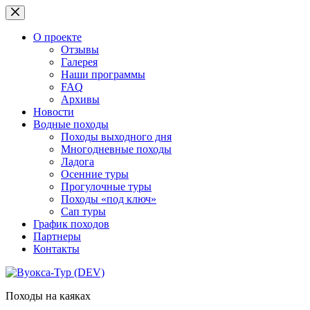
Перейти
к
сути
О проекте
Отзывы
Галерея
Наши программы
FAQ
Архивы
Новости
Водные походы
Походы выходного дня
Многодневные походы
Ладога
Осенние туры
Прогулочные туры
Походы «под ключ»
Сап туры
График походов
Партнеры
Контакты
Походы на каяках