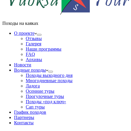
Походы на каяках
О проекте
Отзывы
Галерея
Наши программы
FAQ
Архивы
Новости
Водные походы
Походы выходного дня
Многодневные походы
Ладога
Осенние туры
Прогулочные туры
Походы «под ключ»
Сап туры
График походов
Партнеры
Контакты