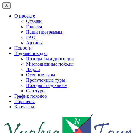
Перейти
к
сути
О проекте
Отзывы
Галерея
Наши программы
FAQ
Архивы
Новости
Водные походы
Походы выходного дня
Многодневные походы
Ладога
Осенние туры
Прогулочные туры
Походы «под ключ»
Сап туры
График походов
Партнеры
Контакты