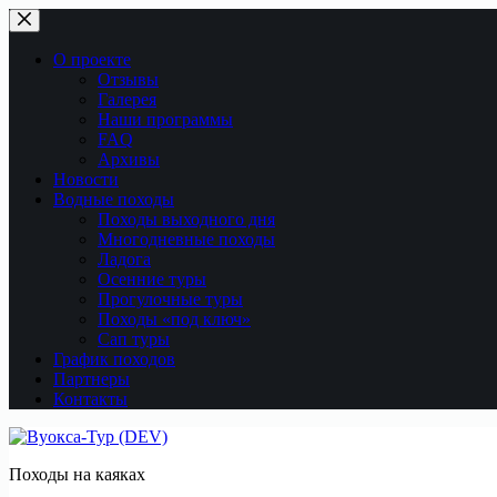
Перейти
к
сути
О проекте
Отзывы
Галерея
Наши программы
FAQ
Архивы
Новости
Водные походы
Походы выходного дня
Многодневные походы
Ладога
Осенние туры
Прогулочные туры
Походы «под ключ»
Сап туры
График походов
Партнеры
Контакты
Походы на каяках