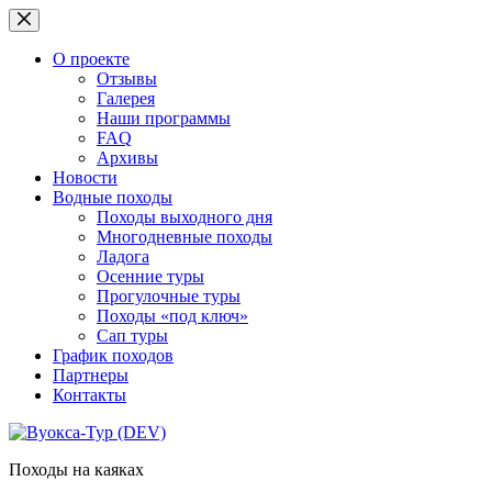
Перейти
к
сути
О проекте
Отзывы
Галерея
Наши программы
FAQ
Архивы
Новости
Водные походы
Походы выходного дня
Многодневные походы
Ладога
Осенние туры
Прогулочные туры
Походы «под ключ»
Сап туры
График походов
Партнеры
Контакты
Походы на каяках