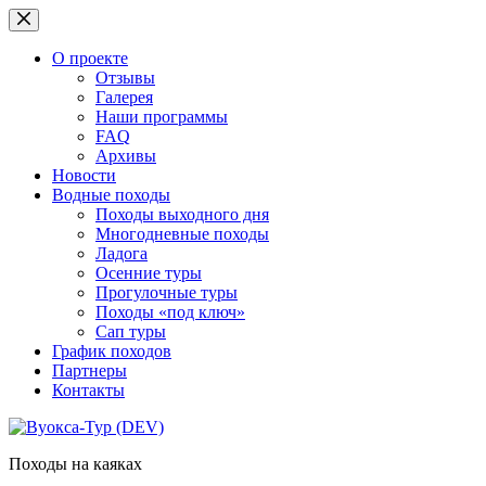
Перейти
к
сути
О проекте
Отзывы
Галерея
Наши программы
FAQ
Архивы
Новости
Водные походы
Походы выходного дня
Многодневные походы
Ладога
Осенние туры
Прогулочные туры
Походы «под ключ»
Сап туры
График походов
Партнеры
Контакты
Походы на каяках