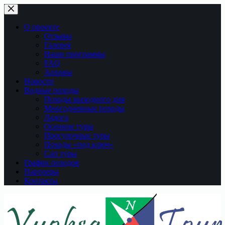
Перейти
к
сути
О проекте
Отзывы
Галерея
Наши программы
FAQ
Архивы
Новости
Водные походы
Походы выходного дня
Многодневные походы
Ладога
Осенние туры
Прогулочные туры
Походы «под ключ»
Сап туры
График походов
Партнеры
Контакты