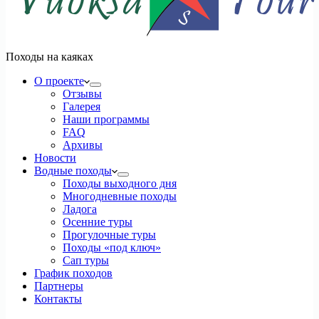
Походы на каяках
О проекте
Отзывы
Галерея
Наши программы
FAQ
Архивы
Новости
Водные походы
Походы выходного дня
Многодневные походы
Ладога
Осенние туры
Прогулочные туры
Походы «под ключ»
Сап туры
График походов
Партнеры
Контакты