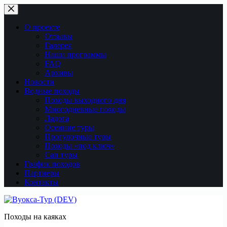
Перейти
к
сути
О проекте
Отзывы
Галерея
Наши программы
FAQ
Архивы
Новости
Водные походы
Походы выходного дня
Многодневные походы
Ладога
Осенние туры
Прогулочные туры
Походы «под ключ»
Сап туры
График походов
Партнеры
Контакты
Походы на каяках