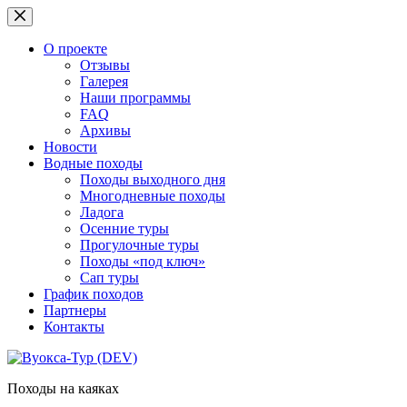
Перейти
к
сути
О проекте
Отзывы
Галерея
Наши программы
FAQ
Архивы
Новости
Водные походы
Походы выходного дня
Многодневные походы
Ладога
Осенние туры
Прогулочные туры
Походы «под ключ»
Сап туры
График походов
Партнеры
Контакты
Походы на каяках