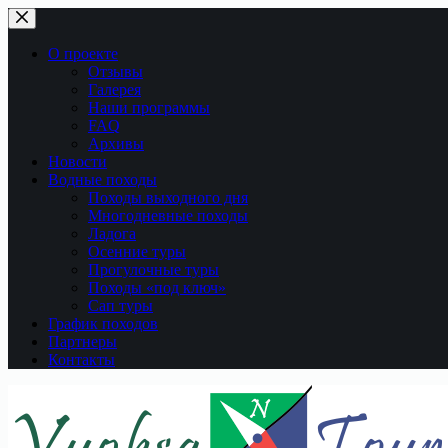
Перейти
к
сути
О проекте
Отзывы
Галерея
Наши программы
FAQ
Архивы
Новости
Водные походы
Походы выходного дня
Многодневные походы
Ладога
Осенние туры
Прогулочные туры
Походы «под ключ»
Сап туры
График походов
Партнеры
Контакты