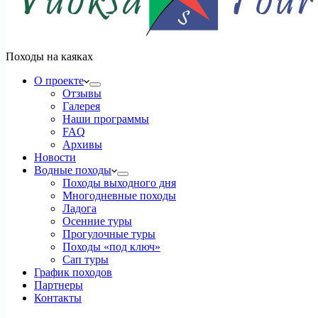
Походы на каяках
О проекте
Отзывы
Галерея
Наши программы
FAQ
Архивы
Новости
Водные походы
Походы выходного дня
Многодневные походы
Ладога
Осенние туры
Прогулочные туры
Походы «под ключ»
Сап туры
График походов
Партнеры
Контакты