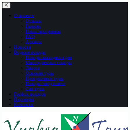
Перейти
к
сути
О проекте
Отзывы
Галерея
Наши программы
FAQ
Архивы
Новости
Водные походы
Походы выходного дня
Многодневные походы
Ладога
Осенние туры
Прогулочные туры
Походы «под ключ»
Сап туры
График походов
Партнеры
Контакты