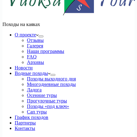
Походы на каяках
О проекте
Отзывы
Галерея
Наши программы
FAQ
Архивы
Новости
Водные походы
Походы выходного дня
Многодневные походы
Ладога
Осенние туры
Прогулочные туры
Походы «под ключ»
Сап туры
График походов
Партнеры
Контакты