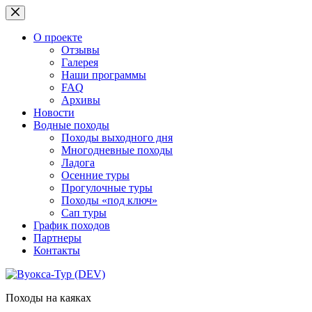
Перейти
к
сути
О проекте
Отзывы
Галерея
Наши программы
FAQ
Архивы
Новости
Водные походы
Походы выходного дня
Многодневные походы
Ладога
Осенние туры
Прогулочные туры
Походы «под ключ»
Сап туры
График походов
Партнеры
Контакты
Походы на каяках