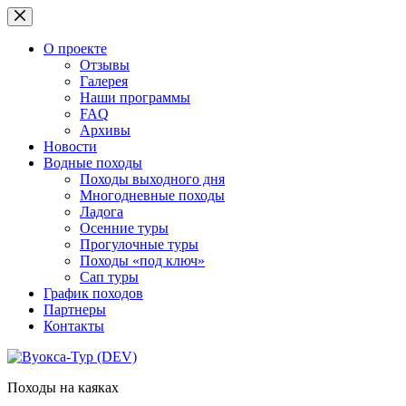
Перейти
к
сути
О проекте
Отзывы
Галерея
Наши программы
FAQ
Архивы
Новости
Водные походы
Походы выходного дня
Многодневные походы
Ладога
Осенние туры
Прогулочные туры
Походы «под ключ»
Сап туры
График походов
Партнеры
Контакты
Походы на каяках