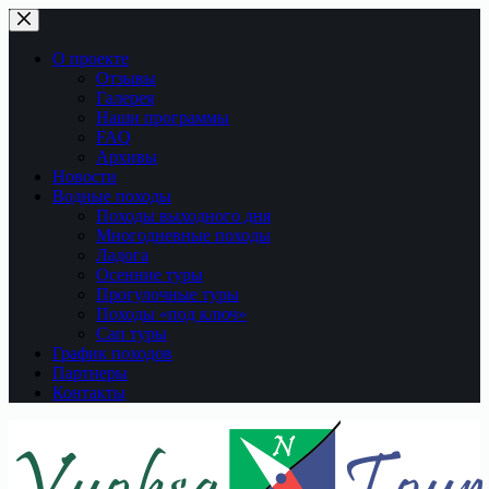
Перейти
к
сути
О проекте
Отзывы
Галерея
Наши программы
FAQ
Архивы
Новости
Водные походы
Походы выходного дня
Многодневные походы
Ладога
Осенние туры
Прогулочные туры
Походы «под ключ»
Сап туры
График походов
Партнеры
Контакты