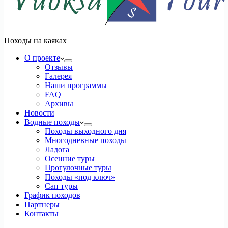
Походы на каяках
О проекте
Отзывы
Галерея
Наши программы
FAQ
Архивы
Новости
Водные походы
Походы выходного дня
Многодневные походы
Ладога
Осенние туры
Прогулочные туры
Походы «под ключ»
Сап туры
График походов
Партнеры
Контакты