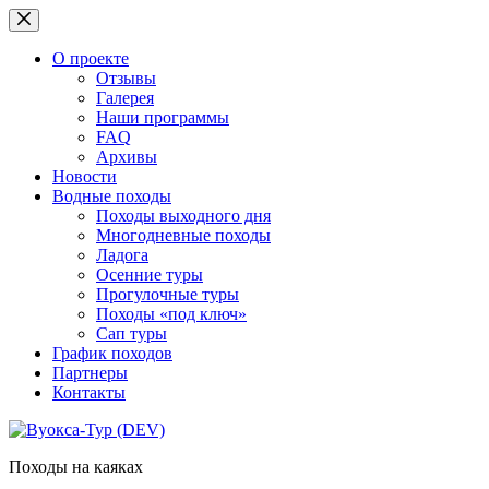
Перейти
к
сути
О проекте
Отзывы
Галерея
Наши программы
FAQ
Архивы
Новости
Водные походы
Походы выходного дня
Многодневные походы
Ладога
Осенние туры
Прогулочные туры
Походы «под ключ»
Сап туры
График походов
Партнеры
Контакты
Походы на каяках