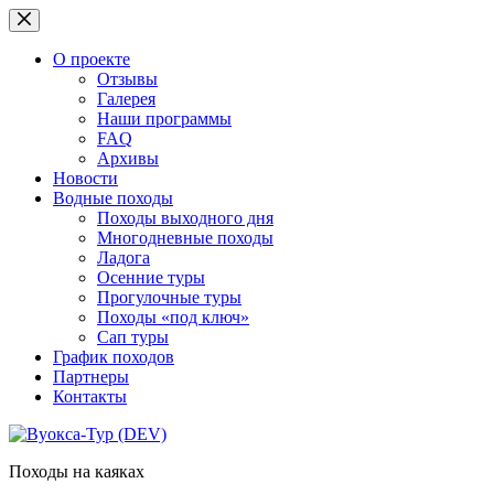
Перейти
к
сути
О проекте
Отзывы
Галерея
Наши программы
FAQ
Архивы
Новости
Водные походы
Походы выходного дня
Многодневные походы
Ладога
Осенние туры
Прогулочные туры
Походы «под ключ»
Сап туры
График походов
Партнеры
Контакты
Походы на каяках