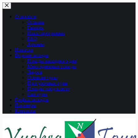
Перейти
к
сути
О проекте
Отзывы
Галерея
Наши программы
FAQ
Архивы
Новости
Водные походы
Походы выходного дня
Многодневные походы
Ладога
Осенние туры
Прогулочные туры
Походы «под ключ»
Сап туры
График походов
Партнеры
Контакты