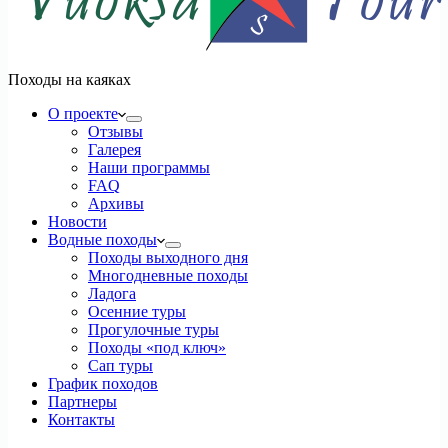
Походы на каяках
О проекте
Отзывы
Галерея
Наши программы
FAQ
Архивы
Новости
Водные походы
Походы выходного дня
Многодневные походы
Ладога
Осенние туры
Прогулочные туры
Походы «под ключ»
Сап туры
График походов
Партнеры
Контакты