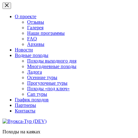
Перейти
к
сути
О проекте
Отзывы
Галерея
Наши программы
FAQ
Архивы
Новости
Водные походы
Походы выходного дня
Многодневные походы
Ладога
Осенние туры
Прогулочные туры
Походы «под ключ»
Сап туры
График походов
Партнеры
Контакты
Походы на каяках