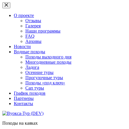
Перейти
к
сути
О проекте
Отзывы
Галерея
Наши программы
FAQ
Архивы
Новости
Водные походы
Походы выходного дня
Многодневные походы
Ладога
Осенние туры
Прогулочные туры
Походы «под ключ»
Сап туры
График походов
Партнеры
Контакты
Походы на каяках