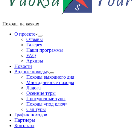
Походы на каяках
О проекте
Отзывы
Галерея
Наши программы
FAQ
Архивы
Новости
Водные походы
Походы выходного дня
Многодневные походы
Ладога
Осенние туры
Прогулочные туры
Походы «под ключ»
Сап туры
График походов
Партнеры
Контакты