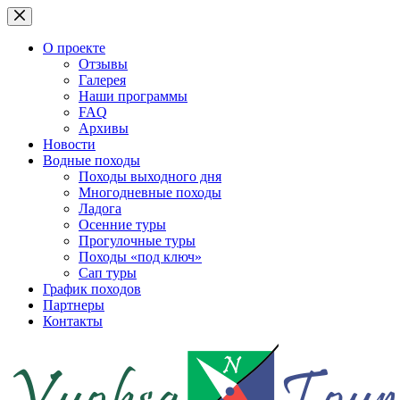
Перейти
к
сути
О проекте
Отзывы
Галерея
Наши программы
FAQ
Архивы
Новости
Водные походы
Походы выходного дня
Многодневные походы
Ладога
Осенние туры
Прогулочные туры
Походы «под ключ»
Сап туры
График походов
Партнеры
Контакты