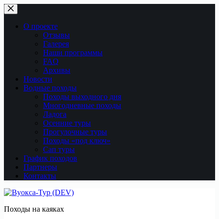
Перейти
к
сути
О проекте
Отзывы
Галерея
Наши программы
FAQ
Архивы
Новости
Водные походы
Походы выходного дня
Многодневные походы
Ладога
Осенние туры
Прогулочные туры
Походы «под ключ»
Сап туры
График походов
Партнеры
Контакты
Походы на каяках