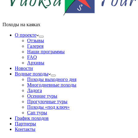
Походы на каяках
О проекте
Отзывы
Галерея
Наши программы
FAQ
Архивы
Новости
Водные походы
Походы выходного дня
Многодневные походы
Ладога
Осенние туры
Прогулочные туры
Походы «под ключ»
Сап туры
График походов
Партнеры
Контакты