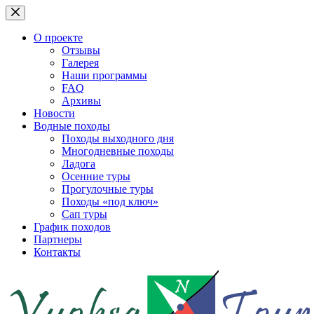
Перейти
к
сути
О проекте
Отзывы
Галерея
Наши программы
FAQ
Архивы
Новости
Водные походы
Походы выходного дня
Многодневные походы
Ладога
Осенние туры
Прогулочные туры
Походы «под ключ»
Сап туры
График походов
Партнеры
Контакты