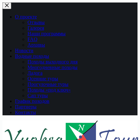
Перейти
к
сути
О проекте
Отзывы
Галерея
Наши программы
FAQ
Архивы
Новости
Водные походы
Походы выходного дня
Многодневные походы
Ладога
Осенние туры
Прогулочные туры
Походы «под ключ»
Сап туры
График походов
Партнеры
Контакты