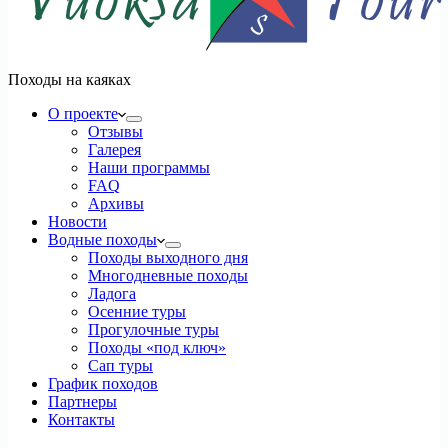
Походы на каяках
О проекте
Отзывы
Галерея
Наши программы
FAQ
Архивы
Новости
Водные походы
Походы выходного дня
Многодневные походы
Ладога
Осенние туры
Прогулочные туры
Походы «под ключ»
Сап туры
График походов
Партнеры
Контакты