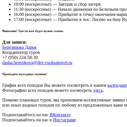
10:00 (воскресенье) — Завтрак и сбор лагеря.
11:30 (воскресенье) — Начало движения по Беличьим прот
16:00 (воскресенье) — Прибытие в точку окончания марш
17:00 (воскресенье) — Прибытие в пос. Лосево на базу В
Внимание!
Грести вам будет нужно самим.
Для записи:
Березикова Дарья
Координатор туров
+7 (950) 224-58-30
dasha.berezikova@dev.vuoksatravel.ru
Проводите выходные активно!
График всех походов Вы можете посмотреть в нашем
календаре
Фотографии всех походов можете посмотреть
здесь
.
Помимо плановых туров, мы принимаем коллективные заявки н
или иных водных походов по любому из предложенных вами м
Подписывайтесь на нас
ВКонтакте
Подписывайтесь на нас в
Инстаграме