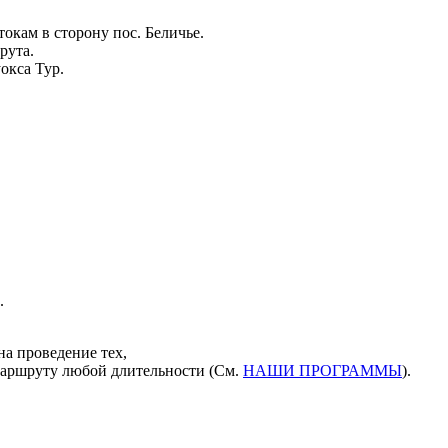
окам в сторону пос. Беличье.
рута.
уокса Тур.
.
а проведение тех,
аршруту любой длительности (См.
НАШИ ПРОГРАММЫ
).