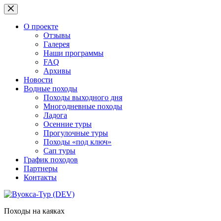
Перейти
к
сути
О проекте
Отзывы
Галерея
Наши программы
FAQ
Архивы
Новости
Водные походы
Походы выходного дня
Многодневные походы
Ладога
Осенние туры
Прогулочные туры
Походы «под ключ»
Сап туры
График походов
Партнеры
Контакты
Походы на каяках