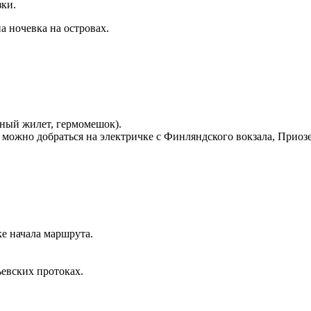
зки.
на ночевка на островах.
льный жилет, гермомешок).
о можно добраться на электричке с Финляндского вокзала, Приоз
чке начала маршрута.
льевских протоках.