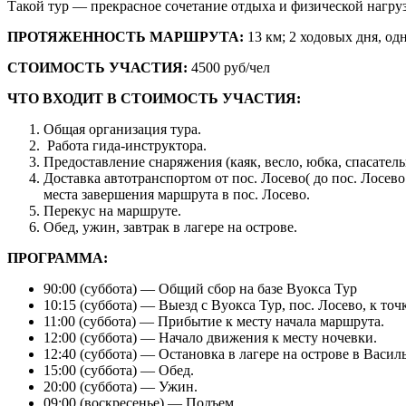
Такой тур — прекрасное сочетание отдыха и физической нагру
ПРОТЯЖЕННОСТЬ МАРШРУТА:
13 км; 2 ходовых дня, од
СТОИМОСТЬ УЧАСТИЯ:
4500 руб/чел
ЧТО ВХОДИТ В СТОИМОСТЬ УЧАСТИЯ:
Общая организация тура.
Работа гида-инструктора.
Предоставление снаряжения (каяк, весло, юбка, спасате
Доставка автотранспортом от пос. Лосево( до пос. Лосев
места завершения маршрута в пос. Лосево.
Перекус на маршруте.
Обед, ужин, завтрак в лагере на острове.
ПРОГРАММА:
90:00 (суббота) — Общий сбор на базе Вуокса Тур
10:15 (суббота) — Выезд с Вуокса Тур, пос. Лосево, к то
11:00 (суббота) — Прибытие к месту начала маршрута.
12:00 (суббота) — Начало движения к месту ночевки.
12:40 (суббота) — Остановка в лагере на острове в Васи
15:00 (суббота) — Обед.
20:00 (суббота) — Ужин.
09:00 (воскресенье) — Подъем.