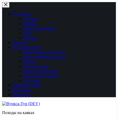
Перейти
к
сути
О проекте
Отзывы
Галерея
Наши программы
FAQ
Архивы
Новости
Водные походы
Походы выходного дня
Многодневные походы
Ладога
Осенние туры
Прогулочные туры
Походы «под ключ»
Сап туры
График походов
Партнеры
Контакты
Походы на каяках