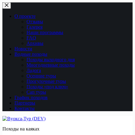
Перейти
к
сути
О проекте
Отзывы
Галерея
Наши программы
FAQ
Архивы
Новости
Водные походы
Походы выходного дня
Многодневные походы
Ладога
Осенние туры
Прогулочные туры
Походы «под ключ»
Сап туры
График походов
Партнеры
Контакты
Походы на каяках