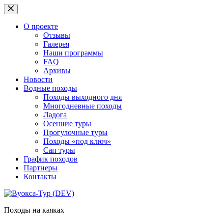
Перейти
к
сути
О проекте
Отзывы
Галерея
Наши программы
FAQ
Архивы
Новости
Водные походы
Походы выходного дня
Многодневные походы
Ладога
Осенние туры
Прогулочные туры
Походы «под ключ»
Сап туры
График походов
Партнеры
Контакты
Походы на каяках