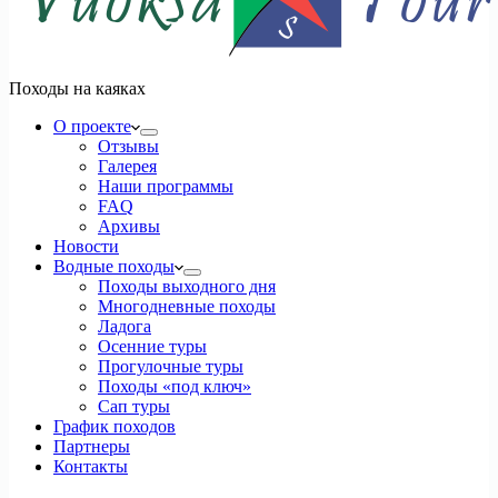
Походы на каяках
О проекте
Отзывы
Галерея
Наши программы
FAQ
Архивы
Новости
Водные походы
Походы выходного дня
Многодневные походы
Ладога
Осенние туры
Прогулочные туры
Походы «под ключ»
Сап туры
График походов
Партнеры
Контакты