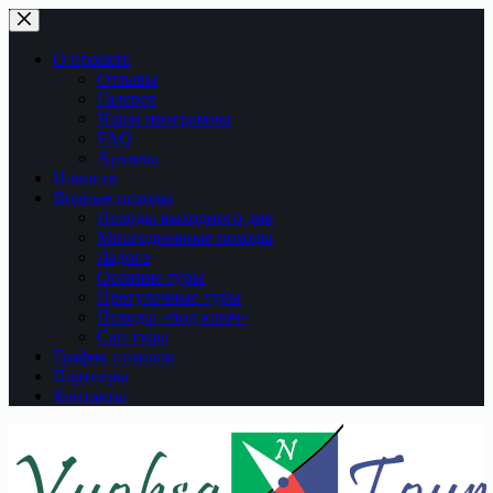
Перейти
к
сути
О проекте
Отзывы
Галерея
Наши программы
FAQ
Архивы
Новости
Водные походы
Походы выходного дня
Многодневные походы
Ладога
Осенние туры
Прогулочные туры
Походы «под ключ»
Сап туры
График походов
Партнеры
Контакты