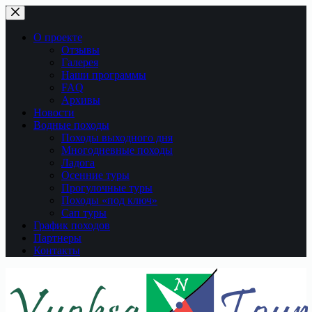
Перейти
к
сути
О проекте
Отзывы
Галерея
Наши программы
FAQ
Архивы
Новости
Водные походы
Походы выходного дня
Многодневные походы
Ладога
Осенние туры
Прогулочные туры
Походы «под ключ»
Сап туры
График походов
Партнеры
Контакты