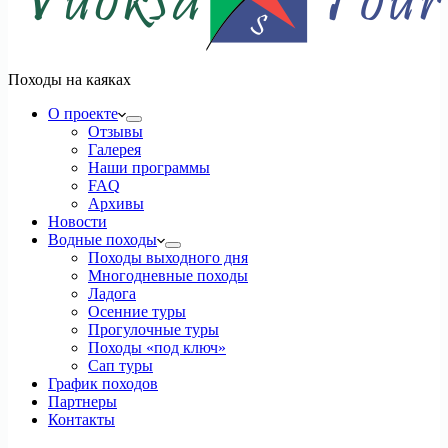
Походы на каяках
О проекте
Отзывы
Галерея
Наши программы
FAQ
Архивы
Новости
Водные походы
Походы выходного дня
Многодневные походы
Ладога
Осенние туры
Прогулочные туры
Походы «под ключ»
Сап туры
График походов
Партнеры
Контакты