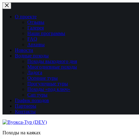
Перейти
к
сути
О проекте
Отзывы
Галерея
Наши программы
FAQ
Архивы
Новости
Водные походы
Походы выходного дня
Многодневные походы
Ладога
Осенние туры
Прогулочные туры
Походы «под ключ»
Сап туры
График походов
Партнеры
Контакты
Походы на каяках